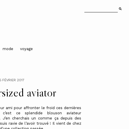
mode
voyage
5 FÉVRIER 2017
sized aviator
ur ami pour affronter le froid ces dernières
, c’est ce splendide blouson aviateur
 ! J’en cherchais un comme ça depuis des
suis ravie de l’avoir trouvé ! Il vient de chez
d’une collection passée...