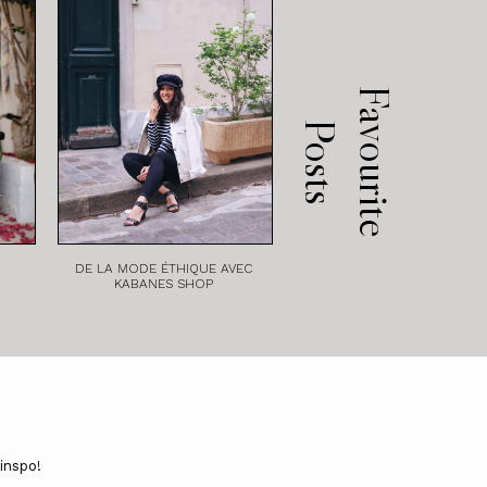
F
a
v
o
u
r
i
t
e
o
s
t
P
s
DE LA MODE ÉTHIQUE AVEC
KABANES SHOP
inspo!