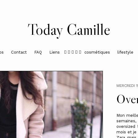
Today Camille
os
Contact
FAQ
Liens
cosmétiques
lifestyle
MERCREDI 1
Over
Mon meille
semaines
oversized
mois et je 
Zara, mais 