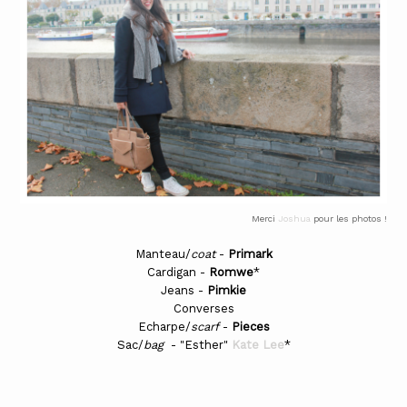
Merci
Joshua
pour les photos !
Manteau/
coat
-
Primark
Cardigan -
Romwe
*
Jeans -
Pimkie
Converses
Echarpe/
scarf
-
Pieces
Sac/
bag
- "Esther"
Kate Lee
*