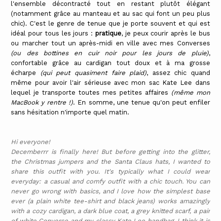
l'ensemble décontracté tout en restant plutôt élégant
(notamment grâce au manteau et au sac qui font un peu plus
chic). C'est le genre de tenue que je porte souvent et qui est
idéal pour tous les jours :
pratique
, je peux courir après le bus
ou marcher tout un après-midi en ville avec mes Converses
(ou des bottines en cuir noir pour les jours de pluie)
,
confortable grâce au cardigan tout doux et à ma grosse
écharpe
(qui peut quasiment faire plaid)
, assez chic quand
même pour avoir l'air sérieuse avec mon sac Kate Lee dans
lequel je transporte toutes mes petites affaires
(même mon
MacBook y rentre !)
. En somme, une tenue qu'on peut enfiler
sans hésitation n'importe quel matin.
Hi everyone!
Decemberrr is finally here! But before getting into the glitter,
the Christmas jumpers and the Santa Claus hats, I wanted to
share this outfit with you. It's typically what I could wear
everyday: a casual and comfy outfit with a chic touch. You can
never go wrong with basics, and I love how the simplest base
ever (a plain white tee-shirt and black jeans) works amazingly
with a cozy cardigan, a dark blue coat, a grey knitted scarf, a pair
of white Converse and my classy Kate Lee handbag. I think it is