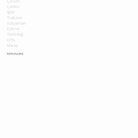
Çorum
Çankırı
Iğdır
Trabzon
Adıyaman
Edirne
Tekirdağ
Urfa
Maraş
RÉPONDRE