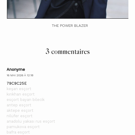
THE POWER BLAZER
3 commentaires
Anonyme
16 MAI 2026 À 12:18
79C9C25E
keşan esçort
kırıkhan esçort
esçort bayan bilecik
antep esçort
aktepe esçort
nilüfer esçort
anadolu yakası rus esçort
pamukova esçort
bafra esçort