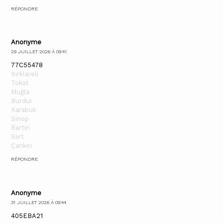
RÉPONDRE
Anonyme
29 JUILLET 2026 À 09:41
77C55478
Kırklareli
Tokat
Muğla
Burdur
Karabük
Sinop
Bartın
Siirt
Çankırı
RÉPONDRE
Anonyme
31 JUILLET 2026 À 09:44
405EBA21